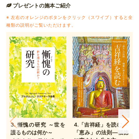
プレゼントの施本ご紹介
※ 左右のオレンジのボタンをクリック（スワイプ）すると全
種類の説明がご覧いただけます。
3. 慚愧の研究 ～世を
4.「吉祥経」を読む ～
護るものは何か～
「恵み」の法則―福徳