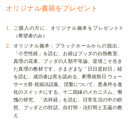
オリジナル書籍をプレゼント
ご購入の方に、オリジナル施本をプレゼント‼
（希望者のみ）
オリジナル施本：ブラックホールからの脱出、
「小空性経」を読む、お経はブッダの白熱教室、
真理の花束、ブッダの人類平等論、逆境こそ生き
た真理の教材です、さまざまな「日日是好日」経
を読む、成功者は死を認める、釈尊祝祭日 ウェー
サーカ祭 祝福法話集、涅槃について、悪条件を進
化のスイッチにする、十二因縁のメカニズム、慚
愧の研究、「吉祥経」を読む、日常生活の中の瞑
想、ブッダとの対話、自灯明・法灯明と五蘊の教
え