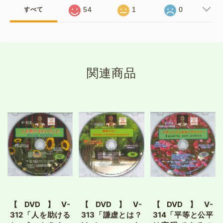
54
1
0
すべて
関連商品
【DVD】V-
【DVD】V-
【DVD】V-
312「人を助ける
313「謙虚とは？
314「平等と公平