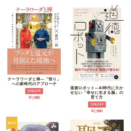
テーラワーダと禅―「悟り」
への新時代のアプローチ
道徳ロボット―AI時代に欠か
10%OFF
せない「幸せに生きる脳」の
育て方
¥1,980
10%OFF
¥1,980