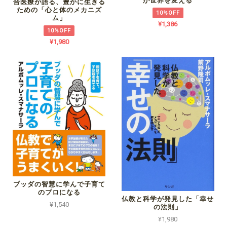
が世界を変える
合医療が語る、豊かに生きる
ための「心と体のメカニズ
10%OFF
ム」
¥1,386
10%OFF
¥1,980
ブッダの智慧に学んで子育て
のプロになる
仏教と科学が発見した「幸せ
¥1,540
の法則」
¥1,980