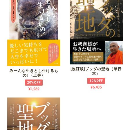
[改訂版]ブッダの聖地（単行
みーんな生きとし生けるも
本）
の! 〈上巻〉
10%OFF
20%OFF
¥6,435
¥1,232