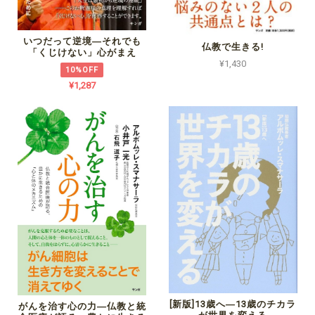
いつだって逆境―それでも
仏教で生きる!
「くじけない」心がまえ
¥1,430
10%OFF
¥1,287
[新版]13歳へ―13歳のチカラ
がんを治す心の力―仏教と統