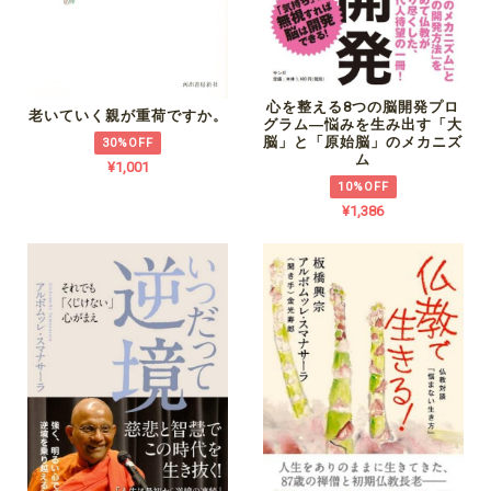
心を整える8つの脳開発プロ
老いていく親が重荷ですか。
グラム―悩みを生み出す「大
脳」と「原始脳」のメカニズ
30%OFF
ム
¥1,001
10%OFF
¥1,386