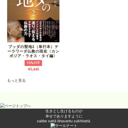
ブッダの聖地2（単行本）テ
ーラワーダ仏教の現在〈カン
ボジア・ラオス・タイ編〉
10%OFF
¥5,445
もっと見る
生きとし生けるものが
幸せでありますように
sabbe sattā bhavantu sukhitattā.