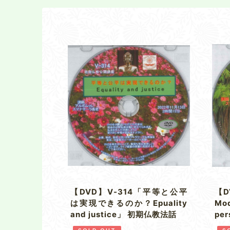
【DVD】V-314「平等と公平
【D
は実現できるのか？Epuality
Mo
and justice」 初期仏教法話
pe