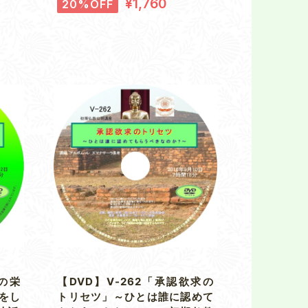
¥1,760
20%OFF
ダの栄
【DVD】V-262「承認欲求の
をし
トリセツ」～ひとは誰に認めて