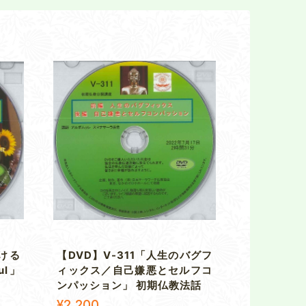
助ける
【DVD】V-311「人生のバグフ
ul」
ィックス／自己嫌悪とセルフコ
ンパッション」 初期仏教法話
¥2,200