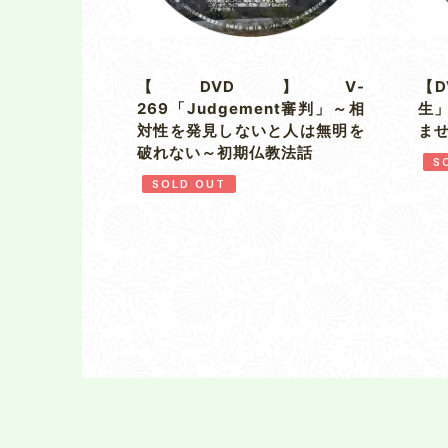
【DVD】V-
【D
269「Judgement審判」～相
生
対性を発見しないと人は無明を
ま
破れない～初期仏教法話
S
SOLD OUT