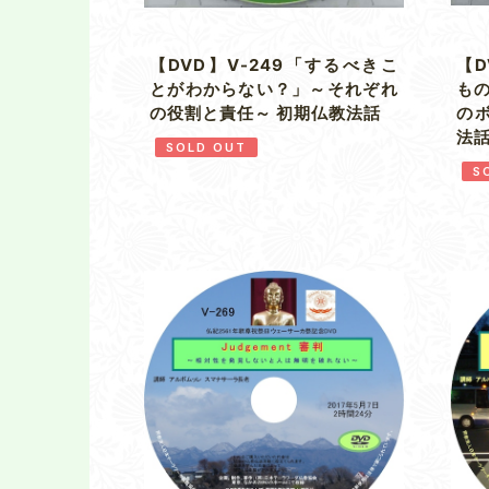
【DVD】V-249「するべきこ
【D
とがわからない？」～それぞれ
も
の役割と責任～ 初期仏教法話
の
法
SOLD OUT
S