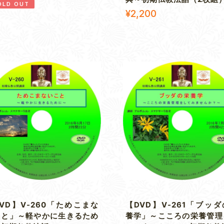
OLD OUT
¥2,200
VD】V-260「ためこまな
【DVD】V-261「ブッ
こと」～軽やかに生きるため
養学」～こころの栄養管理