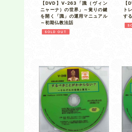
【DVD】V-263「識（ヴィン
【D
ニャーナ）の世界」～覚りの鍵
ト
を開く「識」の運用マニュアル
す
～初期仏教法話
S
SOLD OUT