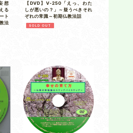
莫妄想
【DVD】V-250「えっ、わた
える
しが悪いの？」～疑うべきそれ
ート
ぞれの常識～初期仏教法話
教法
SOLD OUT