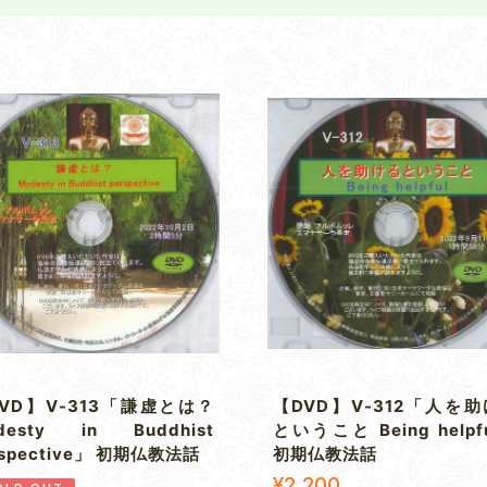
VD】V-313「謙虚とは？
【DVD】V-312「人を
desty in Buddhist
ということ Being helpf
rspective」 初期仏教法話
初期仏教法話
¥2,200