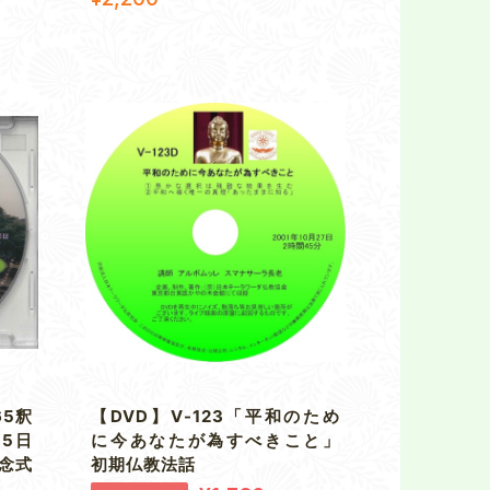
65釈
【DVD】V-123「平和のため
15日
に今あなたが為すべきこと」
記念式
初期仏教法話
）