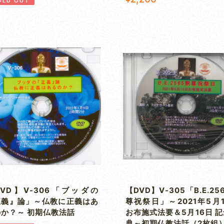
OLD OUT
DVD】V-306「ブッダの
【DVD】V-305「B.E.25
正義』論」～仏教に正義はあ
尊祝祭日」～2021年5月
か？～ 初期仏教法話
お布施式法要＆5月16日 
典～初期仏教法話（2枚組