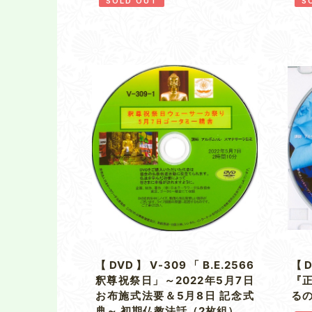
SOLD OUT
S
【DVD】V-309「B.E.2566
【
釈尊祝祭日」～2022年5月7日
『
お布施式法要＆5月8日 記念式
るの
典～ 初期仏教法話（2枚組）