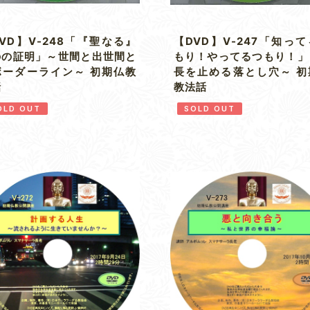
VD】V-248「『聖なる』
【DVD】V-247「知っ
のの証明」～世間と出世間と
もり！やってるつもり！」
ボーダーライン～ 初期仏教
長を止める落とし穴～ 初
話
教法話
OLD OUT
SOLD OUT