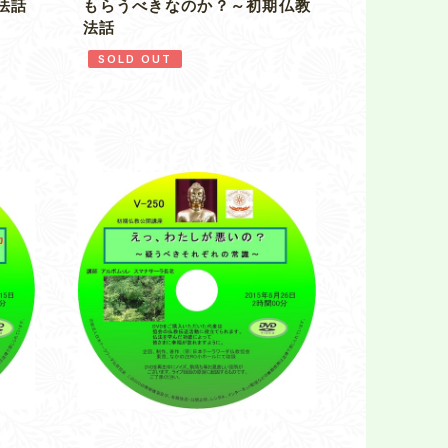
法話
もらうべきなのか？～初期仏教
法話
SOLD OUT