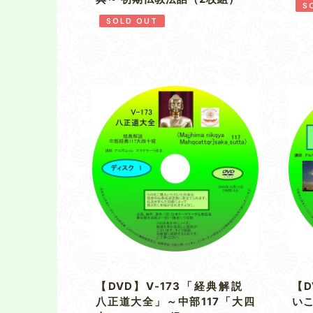
S
SOLD OUT
【DVD】V-173「経典解説
【D
八正道大全」～中部117「大四
い