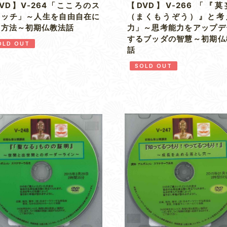
VD】V-264「こころのス
【DVD】V-266 「『
レッチ」～人生を自由自在に
（まくもうぞう）』と考
る方法～初期仏教法話
力」～思考能力をアップデ
するブッダの智慧～初期仏
OLD OUT
話
SOLD OUT