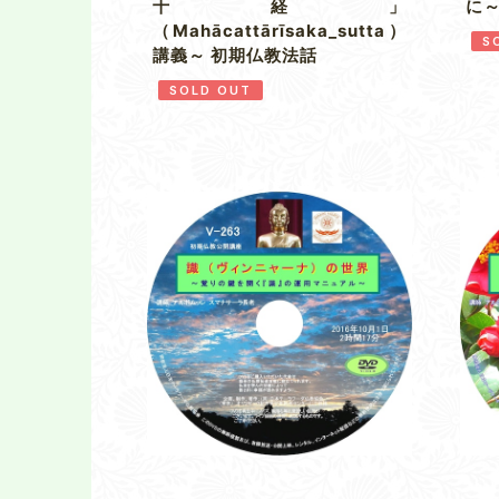
十経」
に
（Mahācattārīsaka_sutta）
S
講義～ 初期仏教法話
SOLD OUT