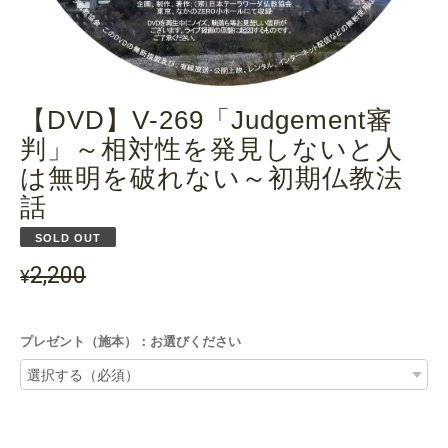
【DVD】V-269「Judgement審
判」～相対性を発見しないと人
は無明を破れない～初期仏教法
話
SOLD OUT
2,200
¥
プレゼント（施本）：お選びください