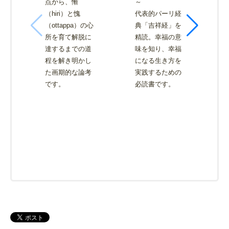
点から、慚
～
（hiri）と愧
代表的パーリ経
（ottappa）の心
典「吉祥経」を
所を育て解脱に
精読。幸福の意
達するまでの道
味を知り、幸福
程を解き明かし
になる生き方を
た画期的な論考
実践するための
です。
必読書です。