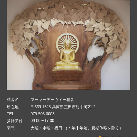
精舎名
マーヤーデーヴィー精舎
所在地
〒669-1525 兵庫県三田市対中町21-2
TEL
079-506-0003
参拝受付
09:00〜17:00
閉門
火曜・水曜・祝日 （＊年末年始、夏期休暇を除く）