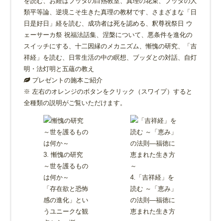
を読む、お経はブッダの白熱教室、真理の花束、ブッダの人
類平等論、逆境こそ生きた真理の教材です、さまざまな「日
日是好日」経を読む、成功者は死を認める、釈尊祝祭日 ウ
ェーサーカ祭 祝福法話集、涅槃について、悪条件を進化の
スイッチにする、十二因縁のメカニズム、慚愧の研究、「吉
祥経」を読む、日常生活の中の瞑想、ブッダとの対話、自灯
明・法灯明と五蘊の教え
プレゼントの施本ご紹介
※ 左右のオレンジのボタンをクリック（スワイプ）すると
全種類の説明がご覧いただけます。
3. 慚愧の研究
～世を護るもの
は何か～
4.「吉祥経」を
「存在欲と恐怖
読む ～「恵み」
感の進化」とい
の法則―福徳に
うユニークな観
恵まれた生き方