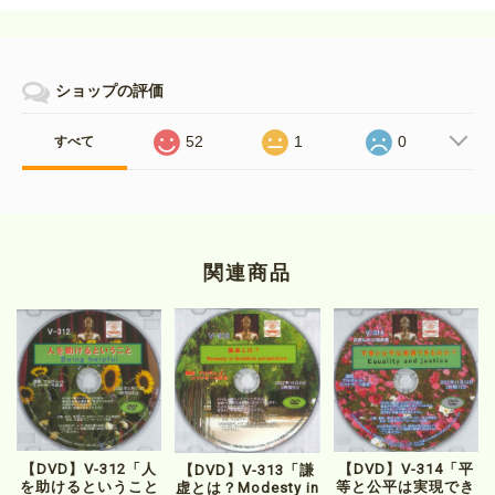
ショップの評価
52
1
0
すべて
関連商品
【DVD】V-312「人
【DVD】V-314「平
【DVD】V-313「謙
を助けるということ
等と公平は実現でき
虚とは？Modesty in