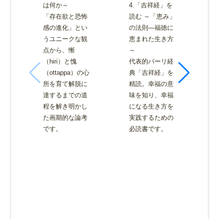
は何か～
4.「吉祥経」を
「存在欲と恐怖
読む ～「恵み」
感の進化」とい
の法則―福徳に
うユニークな観
恵まれた生き方
点から、慚
～
（hiri）と愧
代表的パーリ経
（ottappa）の心
典「吉祥経」を
所を育て解脱に
精読。幸福の意
達するまでの道
味を知り、幸福
程を解き明かし
になる生き方を
た画期的な論考
実践するための
です。
必読書です。