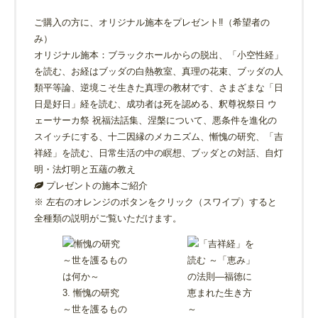
ご購入の方に、オリジナル施本をプレゼント‼（希望者の
み）
オリジナル施本：ブラックホールからの脱出、「小空性経」
を読む、お経はブッダの白熱教室、真理の花束、ブッダの人
類平等論、逆境こそ生きた真理の教材です、さまざまな「日
日是好日」経を読む、成功者は死を認める、釈尊祝祭日 ウ
ェーサーカ祭 祝福法話集、涅槃について、悪条件を進化の
スイッチにする、十二因縁のメカニズム、慚愧の研究、「吉
祥経」を読む、日常生活の中の瞑想、ブッダとの対話、自灯
明・法灯明と五蘊の教え
プレゼントの施本ご紹介
※ 左右のオレンジのボタンをクリック（スワイプ）すると
全種類の説明がご覧いただけます。
3. 慚愧の研究
～世を護るもの