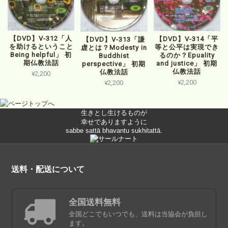
【DVD】V-312「人
【DVD】V-314「平
【DVD】V-313「謙
を助けるということ
等と公平は実現でき
虚とは？Modesty in
Being helpful」 初
るのか？Epuality
Buddhist
期仏教法話
and justice」 初期
perspective」 初期
仏教法話
仏教法話
¥2,200
¥2,200
¥2,200
生きとし生けるものが
幸せでありますように
sabbe sattā bhavantu sukhitattā.
送料・配送について
全国送料無料
全国どこでもいつでも、送料は当協会が負担し
ます。