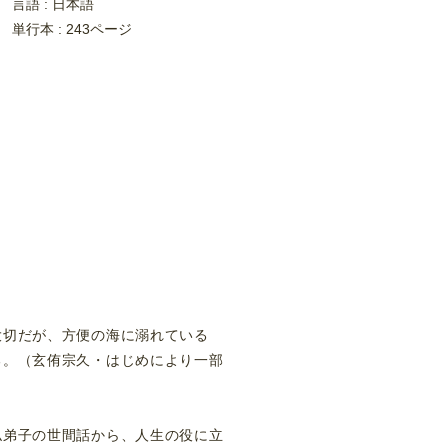
言語 : 日本語
単行本 : 243ページ
大切だが、方便の海に溺れている
る。（玄侑宗久・はじめにより一部
仏弟子の世間話から、人生の役に立