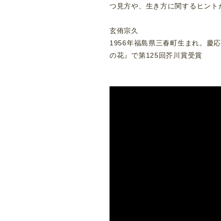
つ見方や、生き方に関するヒント
玄侑宗久
1956年福島県三春町生まれ。
の花』で第125回芥川賞受賞