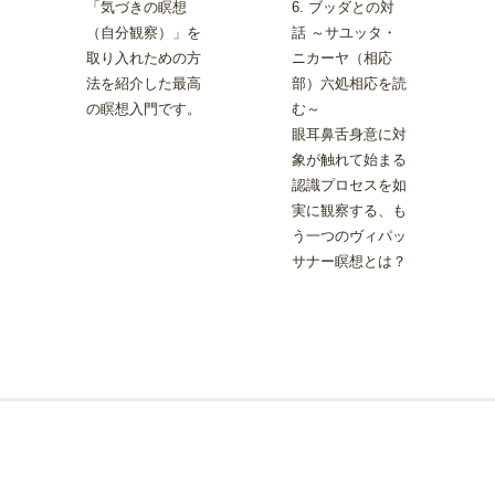
「気づきの瞑想
6. ブッダとの対
（自分観察）」を
話 ～サユッタ・
取り入れための方
ニカーヤ（相応
法を紹介した最高
部）六処相応を読
の瞑想入門です。
む～
眼耳鼻舌身意に対
象が触れて始まる
認識プロセスを如
実に観察する、も
う一つのヴィパッ
サナー瞑想とは？