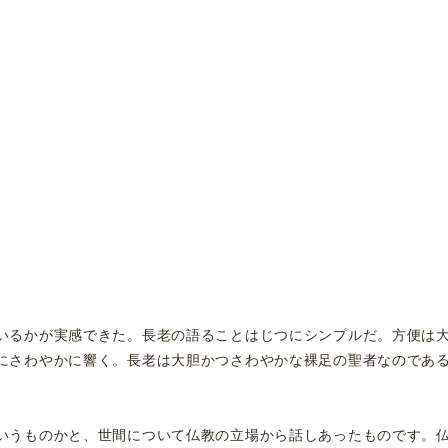
いるかが実感できた。長老の語ることはじつにシンプルだ。方便は
にさわやかに響く。長老は大胆かつさわやかな裸足の聖者なのであ
いうものかと、世間について仏教の立場から話しあったものです。