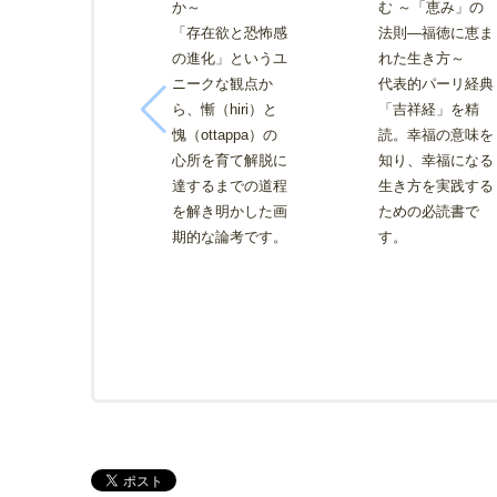
か～
む ～「恵み」の
「存在欲と恐怖感
法則―福徳に恵ま
の進化」というユ
れた生き方～
ニークな観点か
代表的パーリ経典
ら、慚（hiri）と
「吉祥経」を精
愧（ottappa）の
読。幸福の意味を
心所を育て解脱に
知り、幸福になる
達するまでの道程
生き方を実践する
を解き明かした画
ための必読書で
期的な論考です。
す。