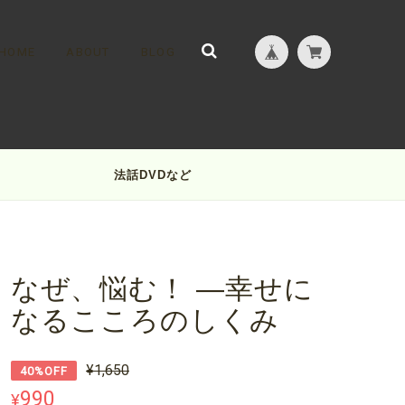
HOME
ABOUT
BLOG
法話DVDなど
なぜ、悩む！ ―幸せに
なるこころのしくみ
¥1,650
40%OFF
990
¥