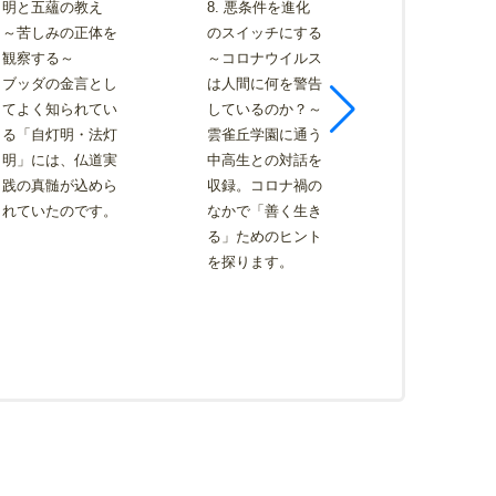
明と五蘊の教え
8. 悪条件を進化
9. ブッダが
～苦しみの正体を
のスイッチにする
明かす 十二
観察する～
～コロナウイルス
のメカニズム
ブッダの金言とし
は人間に何を警告
パーリ経典
てよく知られてい
しているのか？～
「分別経」
る「自灯明・法灯
雲雀丘学園に通う
相応部経典
明」には、仏道実
中高生との対話を
経」講義録
践の真髄が込めら
収録。コロナ禍の
牟尼仏陀ご
れていたのです。
なかで「善く生き
よる十二因
る」ためのヒント
釈というべ
を探ります。
別経」をさ
代人に向け
所に手が届
で解説しま