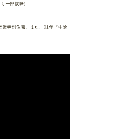
より一部抜粋）
福聚寺副住職。また、01年『中陰