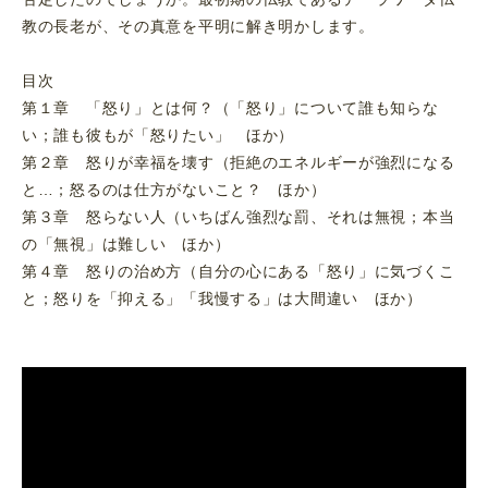
教の長老が、その真意を平明に解き明かします。
目次
第１章 「怒り」とは何？（「怒り」について誰も知らな
い；誰も彼もが「怒りたい」 ほか）
第２章 怒りが幸福を壊す（拒絶のエネルギーが強烈になる
と…；怒るのは仕方がないこと？ ほか）
第３章 怒らない人（いちばん強烈な罰、それは無視；本当
の「無視」は難しい ほか）
第４章 怒りの治め方（自分の心にある「怒り」に気づくこ
と；怒りを「抑える」「我慢する」は大間違い ほか）