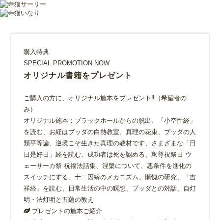
購入特典
SPECIAL PROMOTION NOW
オリジナル書籍をプレゼント
ご購入の方に、オリジナル施本をプレゼント‼（希望者の
み）
オリジナル施本：ブラックホールからの脱出、「小空性経」
を読む、お経はブッダの白熱教室、真理の花束、ブッダの人
類平等論、逆境こそ生きた真理の教材です、さまざまな「日
日是好日」経を読む、成功者は死を認める、釈尊祝祭日 ウ
ェーサーカ祭 祝福法話集、涅槃について、悪条件を進化の
スイッチにする、十二因縁のメカニズム、慚愧の研究、「吉
祥経」を読む、日常生活の中の瞑想、ブッダとの対話、自灯
明・法灯明と五蘊の教え
プレゼントの施本ご紹介