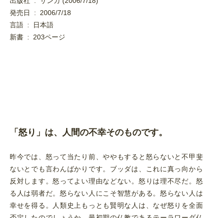
出版社 ‏ : ‎ サンガ (2006/7/18)
発売日 ‏ : ‎ 2006/7/18
言語 ‏ : ‎ 日本語
新書 ‏ : ‎ 203ページ
「怒り」は、人間の不幸そのものです。
昨今では、怒って当たり前、ややもすると怒らないと不甲斐
ないとでも言わんばかりです。ブッダは、これに真っ向から
反対します。怒ってよい理由などない。怒りは理不尽だ。怒
る人は弱者だ。怒らない人にこそ智慧がある。怒らない人は
幸せを得る。人類史上もっとも賢明な人は、なぜ怒りを全面
否定したのでしょうか。最初期の仏教であるテーラワーダ仏