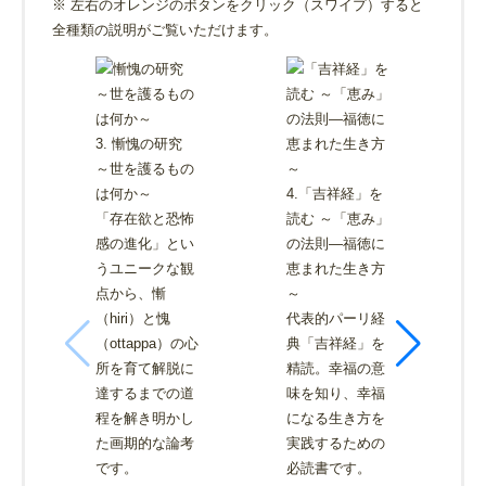
※ 左右のオレンジのボタンをクリック（スワイプ）すると
全種類の説明がご覧いただけます。
3. 慚愧の研究
～世を護るもの
は何か～
4.「吉祥経」を
「存在欲と恐怖
読む ～「恵み」
感の進化」とい
の法則―福徳に
うユニークな観
恵まれた生き方
点から、慚
～
（hiri）と愧
代表的パーリ経
（ottappa）の心
典「吉祥経」を
所を育て解脱に
精読。幸福の意
達するまでの道
味を知り、幸福
程を解き明かし
になる生き方を
た画期的な論考
実践するための
です。
必読書です。