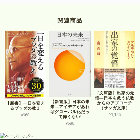
関連商品
［文庫版］出家の覚
悟―日本を救う仏教
【新書版】日本の未
からのアプローチ
【新書】一日を変え
来―アイデアがあれ
（サンガ文庫）
るブッダの教え
ばグローバル化だっ
¥1,155
¥968
て怖くない!
¥586