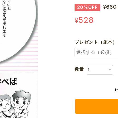
¥660
20%OFF
528
¥
プレゼント（施本）
数量
I