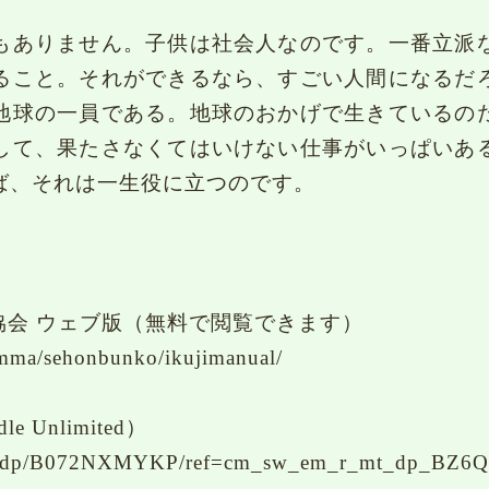
もありません。子供は社会人なのです。一番立派
ること。それができるなら、すごい人間になるだ
地球の一員である。地球のおかげで生きているの
して、果たさなくてはいけない仕事がいっぱいあ
ば、それは一生役に立つのです。
協会 ウェブ版（無料で閲覧できます）
hamma/sehonbunko/ikujimanual/
e Unlimited）
o.jp/dp/B072NXMYKP/ref=cm_sw_em_r_mt_dp_