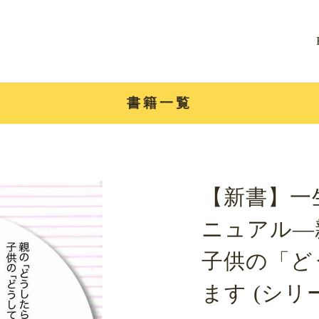
書籍一覧
【新書】一
ニュアル―
子供の「ど
ます (シリ