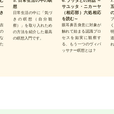
6. ブッダとの対話 ～
む
5. 日常生活の中の瞑
サユッタ・ニカーヤ
―
想
（相応部）六処相応
き
日常生活の中に「気づ
を読む～
きの瞑想（自分観
眼耳鼻舌身意に対象が
吉
察）」を取り入れため
触れて始まる認識プロ
の
の方法を紹介した最高
セスを如実に観察す
な
の瞑想入門です。
る、もう一つのヴィパ
た
ッサナー瞑想とは？