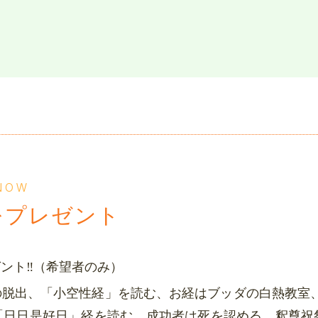
 NOW
をプレゼント
ント‼（希望者のみ）
の脱出、「小空性経」を読む、お経はブッダの白熱教室
日日是好日」経を読む、成功者は死を認める、釈尊祝祭