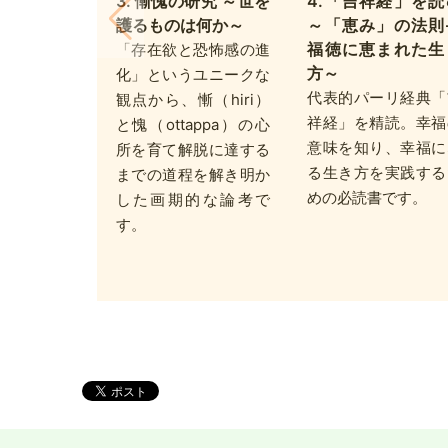
3. 慚愧の研究 ～世を
4.「吉祥経」を読
護るものは何か～
～「恵み」の法則
福徳に恵まれた生
「存在欲と恐怖感の進
方～
化」というユニークな
代表的パーリ経典「
観点から、慚（hiri）
祥経」を精読。幸福
と愧（ottappa）の心
意味を知り、幸福に
所を育て解脱に達する
る生き方を実践する
までの道程を解き明か
めの必読書です。
した画期的な論考で
す。