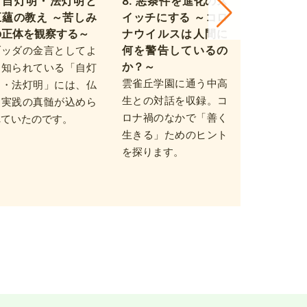
7. 自灯明・法灯明と
8. 悪条件を進化のス
9. ブッ
五蘊の教え ～苦しみ
イッチにする ～コロ
す 十二因
の正体を観察する～
ナウイルスは人間に
ズム ～パ
何を警告しているの
説「分別
ブッダの金言としてよ
か？～
相応部経典
く知られている「自灯
雲雀丘学園に通う中高
講義録。釈
明・法灯明」には、仏
生との対話を収録。コ
ご自身によ
道実践の真髄が込めら
ロナ禍のなかで「善く
の注釈とい
れていたのです。
生きる」ためのヒント
別経」をさ
を探ります。
に向けて痒
届く筆致
す。