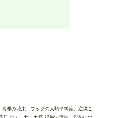
、真理の花束、ブッダの人類平等論、逆境こ
日 ウェーサーカ祭 祝福法話集、涅槃につ