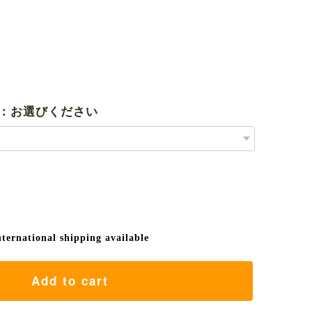
：お選びください
nternational shipping available
Add to cart